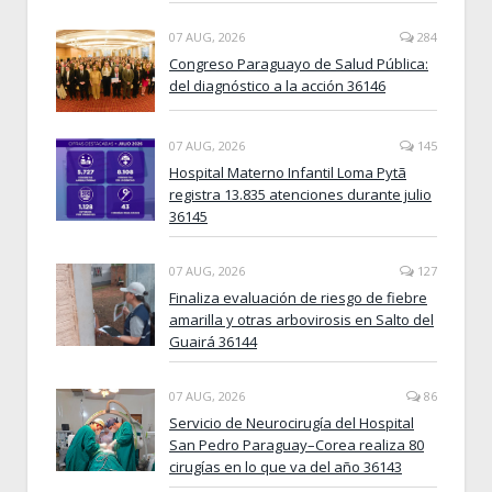
07 AUG, 2026
284
Congreso Paraguayo de Salud Pública:
del diagnóstico a la acción 36146
07 AUG, 2026
145
Hospital Materno Infantil Loma Pytã
registra 13.835 atenciones durante julio
36145
07 AUG, 2026
127
Finaliza evaluación de riesgo de fiebre
amarilla y otras arbovirosis en Salto del
Guairá 36144
07 AUG, 2026
86
Servicio de Neurocirugía del Hospital
San Pedro Paraguay–Corea realiza 80
cirugías en lo que va del año 36143