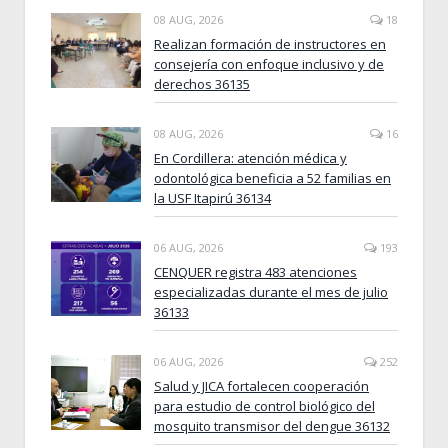
08 AUG, 2026
18
Realizan formación de instructores en
consejería con enfoque inclusivo y de
derechos 36135
08 AUG, 2026
16
En Cordillera: atención médica y
odontológica beneficia a 52 familias en
la USF Itapirú 36134
06 AUG, 2026
193
CENQUER registra 483 atenciones
especializadas durante el mes de julio
36133
06 AUG, 2026
252
Salud y JICA fortalecen cooperación
para estudio de control biológico del
mosquito transmisor del dengue 36132