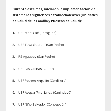
Durante este mes, iniciaron la implementación del
sistema los siguientes establecimientos (Unidades
de Salud de la Familia y Puestos de Salud):
1.
USF Mboi Caé (Paraguarí)
2.
USF Tava Guaraní (San Pedro)
3.
PS Aguapey (San Pedro)
4.
USF Las Colinas (Central)
5.
USF Potrero Angelito (Cordillera)
6.
USF Acepar 7ma. Línea (Canindeyú)
7.
USF Niño Salvador (Concepción)