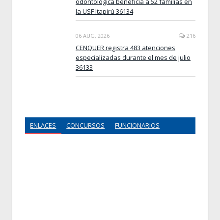
odontológica beneficia a 52 familias en
la USF Itapirú 36134
06 AUG, 2026
216
CENQUER registra 483 atenciones
especializadas durante el mes de julio
36133
ENLACES
CONCURSOS
FUNCIONARIOS