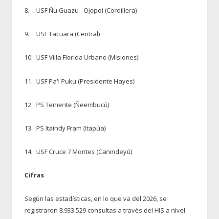
8.
USF Ñu Guazu - Ojopoi (Cordillera)
9.
USF Tacuara (Central)
10.
USF Villa Florida Urbano (Misiones)
11.
USF Pa'i Puku (Presidente Hayes)
12.
PS Teniente (Ñeembucú)
13.
PS Itaindy Fram (Itapúa)
14.
USF Cruce 7 Montes (Canindeyú)
Cifras
Según las estadísticas, en lo que va del 2026, se
registraron 8.933.529 consultas a través del HIS a nivel