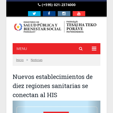
(+595) 021-2374000
Twitter
Facebook
Instagram
Youtube
MENU
»
Inicio
Noticias
Nuevos establecimientos de
diez regiones sanitarias se
conectan al HIS