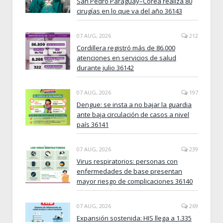
San Pedro Paraguay–Corea realiza 80
cirugías en lo que va del año 36143
07 AUG, 2026
212
Cordillera registró más de 86.000
atenciones en servicios de salud
durante julio 36142
07 AUG, 2026
197
Dengue: se insta a no bajar la guardia
ante baja circulación de casos a nivel
país 36141
07 AUG, 2026
239
Virus respiratorios: personas con
enfermedades de base presentan
mayor riesgo de complicaciones 36140
07 AUG, 2026
269
Expansión sostenida: HIS llega a 1.335