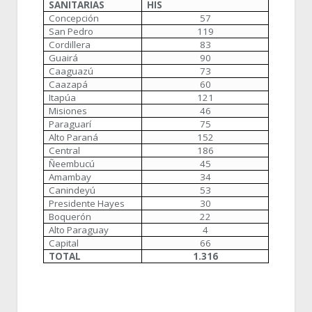
SANITARIAS
HIS
Concepción
57
San Pedro
119
Cordillera
83
Guairá
90
Caaguazú
73
Caazapá
60
Itapúa
121
Misiones
46
Paraguarí
75
Alto Paraná
152
Central
186
Ñeembucú
45
Amambay
34
Canindeyú
53
Presidente Hayes
30
Boquerón
22
Alto Paraguay
4
Capital
66
TOTAL
1.316