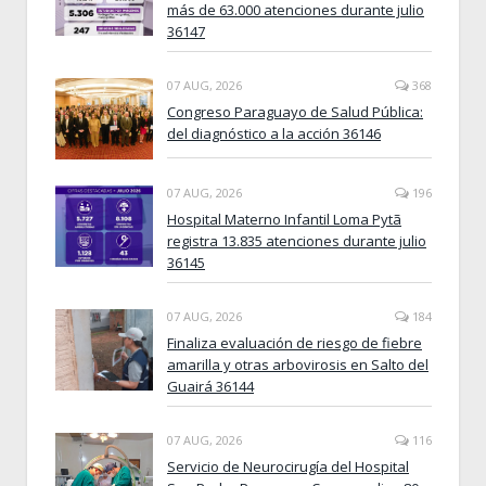
más de 63.000 atenciones durante julio
36147
07 AUG, 2026
368
Congreso Paraguayo de Salud Pública:
del diagnóstico a la acción 36146
07 AUG, 2026
196
Hospital Materno Infantil Loma Pytã
registra 13.835 atenciones durante julio
36145
07 AUG, 2026
184
Finaliza evaluación de riesgo de fiebre
amarilla y otras arbovirosis en Salto del
Guairá 36144
07 AUG, 2026
116
Servicio de Neurocirugía del Hospital