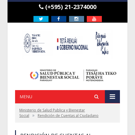
(+595) 21-2374000
Twitter
Facebook
Instagram
Youtube
MENU
Ministerio de Salud Publica y Bienestar
»
Social
Rendición de Cuentas al Ciudadano